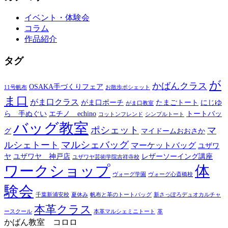
イベント・体験会
コラム
作品紹介
タグ
が
かばんクラス
OSAKA手づくりフェア
11号帆布
お散歩ポシェット
ま口
がま口クラス
がま口ポーチ
たまごトート
にじゆ
がま口教室
ら 手ぬぐい
エチノ echino
トートバッ
コットンフレンド
シンプルトート
バッグ教室
ポシェット
マ
グ
マイドームおおさか
マルシェバッグ
ルシェトート
マーケットバッグ
ユザワ
ヤ
ユザワヤ 神戸店
レザーソーイング講座
ユザワヤ芸術学院吉祥寺校
ワークショップ
体
ヴォーグ学園
ヴォーグ心斎橋校
験会
千葉新浦安校
夏休み
帆布と革のトートバッグ
新さっぽろデュオカルチャ
本革クラス
ースクール
本革マルシェミニトート
革
かばん教室 コロロ