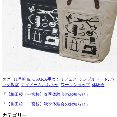
タグ :
11号帆布
,
OSAKA手づくりフェア
,
シンプルトート
,
バ
ッグ教室
,
マイドームおおさか
,
ワークショップ
,
体験会
「
【梅田校・一宮校】春季体験会のお知らせ
」
「
【梅田校・一宮校】秋季体験会のお知らせ
」
カテゴリー