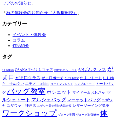
ップのお知らせ
」
「
秋の体験会のお知らせ（大阪梅田校）
」
カテゴリー
イベント・体験会
コラム
作品紹介
タグ
が
かばんクラス
OSAKA手づくりフェア
11号帆布
お散歩ポシェット
ま口
がま口クラス
がま口ポーチ
たまごトート
にじゆ
がま口教室
ら 手ぬぐい
エチノ echino
トートバッ
コットンフレンド
シンプルトート
バッグ教室
ポシェット
マ
グ
マイドームおおさか
マルシェバッグ
ルシェトート
マーケットバッグ
ユザワ
ヤ
ユザワヤ 神戸店
レザーソーイング講座
ユザワヤ芸術学院吉祥寺校
ワークショップ
体
ヴォーグ学園
ヴォーグ心斎橋校