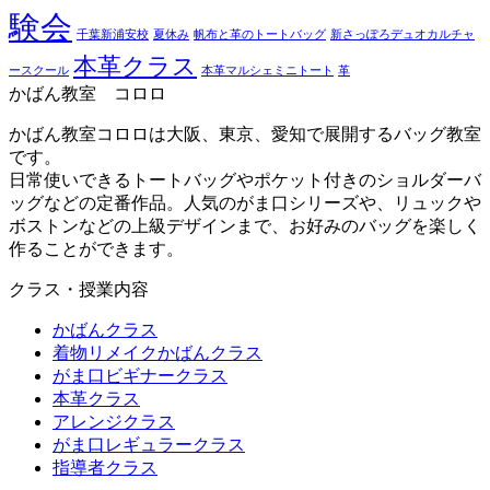
験会
千葉新浦安校
夏休み
帆布と革のトートバッグ
新さっぽろデュオカルチャ
本革クラス
ースクール
本革マルシェミニトート
革
かばん教室 コロロ
かばん教室コロロは大阪、東京、愛知で展開するバッグ教室
です。
日常使いできるトートバッグやポケット付きのショルダーバ
ッグなどの定番作品。人気のがま口シリーズや、リュックや
ボストンなどの上級デザインまで、お好みのバッグを楽しく
作ることができます。
クラス・授業内容
かばんクラス
着物リメイクかばんクラス
がま口ビギナークラス
本革クラス
アレンジクラス
がま口レギュラークラス
指導者クラス